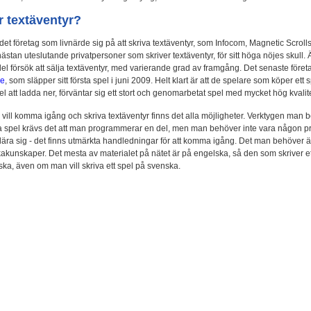
r textäventyr?
det företag som livnärde sig på att skriva textäventyr, som Infocom, Magnetic Scroll
 nästan uteslutande privatpersoner som skriver textäventyr, för sitt höga nöjes skull. 
del försök att sälja textäventyr, med varierande grad av framgång. Det senaste företa
re
, som släpper sitt första spel i juni 2009. Helt klart är att de spelare som köper ett s
el att ladda ner, förväntar sig ett stort och genomarbetat spel med mycket hög kvalite
 vill komma igång och skriva textäventyr finns det alla möjligheter. Verktygen man b
bra spel krävs det att man programmerar en del, men man behöver inte vara någon
tt lära sig - det finns utmärkta handledningar för att komma igång. Det man behöver 
akunskaper. Det mesta av materialet på nätet är på engelska, så den som skriver e
ka, även om man vill skriva ett spel på svenska.