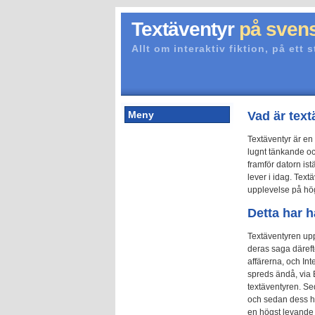
Textäventyr
på sven
Allt om interaktiv fiktion, på ett s
Meny
Vad är tex
Textäventyr är en
lugnt tänkande och
framför datorn ist
lever i idag. Text
upplevelse på hö
Detta har hä
Textäventyren upp
deras saga däreft
affärerna, och In
spreds ändå, via B
textäventyren. Sed
och sedan dess ha
en högst levande