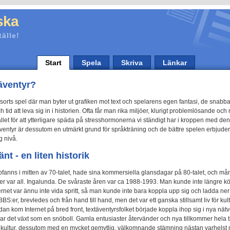
ska
tälle!
Start
Spela
Skriva
Länkar
täventyr?
 sorts spel där man byter ut grafiken mot text och spelarens egen fantasi, de snab
 tid att leva sig in i historien. Ofta får man rika miljöer, klurigt problemlösande och 
ället för att ytterligare späda på stresshormonerna vi ständigt har i kroppen med den
äventyr är dessutom en utmärkt grund för språkträning och de bättre spelen erbjuder 
g nivå.
nt - en liten historik
fanns i mitten av 70-talet, hade sina kommersiella glansdagar på 80-talet, och mån
er var all. Ingalunda. De svåraste åren var ca 1988-1993. Man kunde inte längre k
ternet var ännu inte vida spritt, så man kunde inte bara koppla upp sig och ladda ne
BS:er, brevledes och från hand till hand, men det var ett ganska stillsamt liv för kul
an kom Internet på bred front, textäventyrsfolket började koppla ihop sig i nya nätve
r det växt som en snöboll. Gamla entusiaster återvänder och nya tillkommer hela ti
 kultur, dessutom med en mycket gemytlig, välkomnande stämning nästan varhelst 