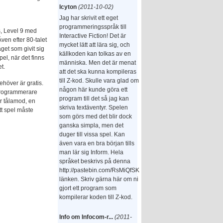
Icyton
(2011-10-02)
Jag har skrivit ett eget
programmeringsspråk till
s, Level 9 med
Interactive Fiction! Det är
Även efter 80-talet
mycket lätt att lära sig, och
get som givit sig
källkoden kan tolkas av en
pel, när det finns
människa. Men det är menat
t.
att det ska kunna kompileras
till Z-kod. Skulle vara glad om
ehöver är gratis.
någon här kunde göra ett
 programmerare
program till det så jag kan
är tålamod, en
skriva textäventyr. Spelen
tt spel måste
som görs med det blir dock
ganska simpla, men det
duger till vissa spel. Kan
även vara en bra början tills
man lär sig Inform. Hela
språket beskrivs på denna
http://pastebin.com/RsMiQfSK
länken. Skriv gärna här om ni
gjort ett program som
kompilerar koden till Z-kod.
Info om Infocom-r...
(2011-