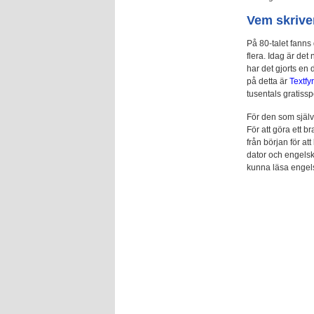
Vem skrive
På 80-talet fanns 
flera. Idag är det
har det gjorts en 
på detta är
Textfy
tusentals gratissp
För den som själv
För att göra ett 
från början för a
dator och engelsk
kunna läsa engels