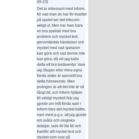
09-23)
Det är intressant med Inform,
för vad man än har för kvalitet
på spelet ser det Infocom-
aktigt ut. Men har man bara
en bra spelidé med bra
problem och mycket text,
genomtänkta händelser och
mycket med vad spelaren
kan göra och vad denne inte
kan göra, då vill jag kalla
detta ett bra textäventyr. Vare
sig Stugan eller mina egna
första alster är speciellt bra
detta hänseende. Men
poängen är att det inte är så
långt dit, och Inform hjälper
till väldgt mycket! När jag
gjorde om mitt första spel i
Inform blev det mycket bättre,
men mest p.g.a. att jag gjorde
om svåra och ologiska
detaljer, lade till lite till och
framför allt mycket text och
mycket som svar på