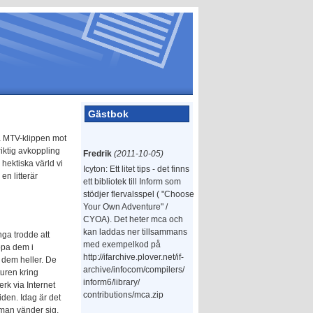
Gästbok
ba MTV-klippen mot
riktig avkoppling
Fredrik
(2011-10-05)
 hektiska värld vi
Icyton: Ett litet tips - det finns
en litterär
ett bibliotek till Inform som
stödjer flervalsspel ( "Choose
Your Own Adventure" /
CYOA). Det heter mca och
kan laddas ner tillsammans
ga trodde att
med exempelkod på
öpa dem i
http://ifarchive.plover.net/if-
r dem heller. De
archive/infocom/compilers/
turen kring
inform6/library/
rk via Internet
contributions/mca.zip
den. Idag är det
man vänder sig.